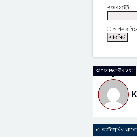
ওয়েবসাইট
আপনার ইমেই
আপলোডকারীর তথ্য
K
এ ক্যাটাগরির আর