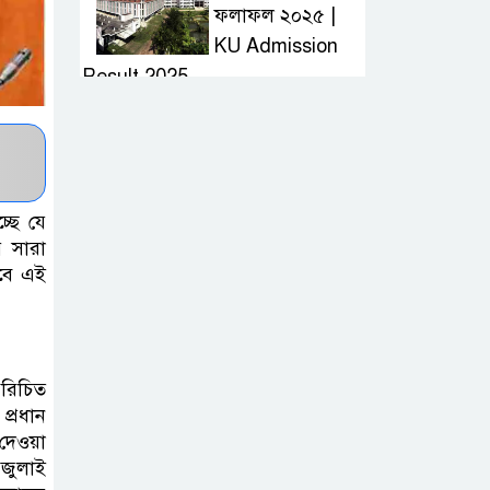
ফলাফল ২০২৫ |
KU Admission
Result 2025
দ্রুত হাই প্রেসার
কমানোর উপায় কি
্ছে যে
আজকের দাখিল
় সারা
বে এই
পরীক্ষার প্রশ্ন ২০২৫
| Today Dakhil
Exam Question
রিচিত
খুবি সি ইউনিট ভর্তি
 প্রধান
পরীক্ষার প্রশ্ন ২০২৫
দেওয়া
| KU C Unit
 জুলাই
Admission Question