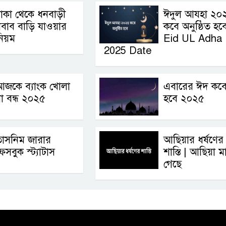
াকা থেকে ধনবাড়ী
ঈদুল আযহা ২০
বাব বাড়ি যাওয়ার
কবে অনুষ্ঠিত হবে
িয়ম
Eid UL Adha
2025 Date
আজকে ব্যাংক খোলা
এবারের ঈদ কব
া বন্ধ ২০২৫
হবে ২০২৫
তাসনিম জারার
আছিয়ার ধর্ষণের
েসবুক স্ট্যাটাস
শাস্তি | আছিয়া ম
গেছে