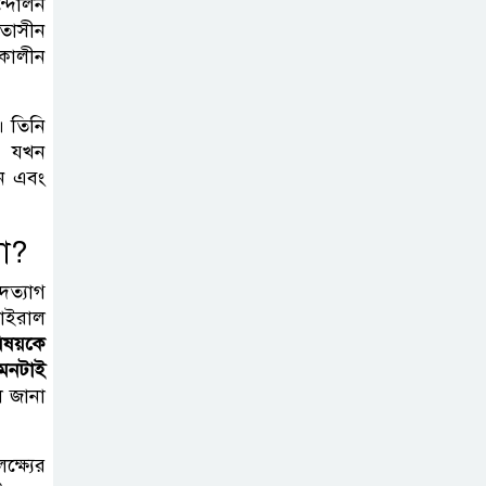
ন্দোলন
মতাসীন
ীকালীন
দাখিল গণিত
পরীক্ষার প্রশ্ন ২০২৫
। তিনি
ন। যখন
এসএসসি ইংরেজি
েন এবং
২য় পত্র প্রশ্ন ২০২৫ |
SSC English‌
না?
2nd paper Question
দত্যাগ
ন্যাশনাল
ভাইরাল
িষয়কে
ইউনিভার্সিটি নোটিশ
এমনটাই
| National
ে জানা
University Notice board
্ষ্যের
জান্নাত তোহার