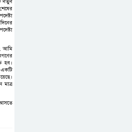
ি নতুন
ভাইরাল ভিডিও |
শেষের
Jannat Toha
দেষ্টা
Video viral
 দিনের
দেষ্টা
বং আমি
জনগণের
্ত হব।
 একটি
য়েছে।
 মাত্র
ল আসতে