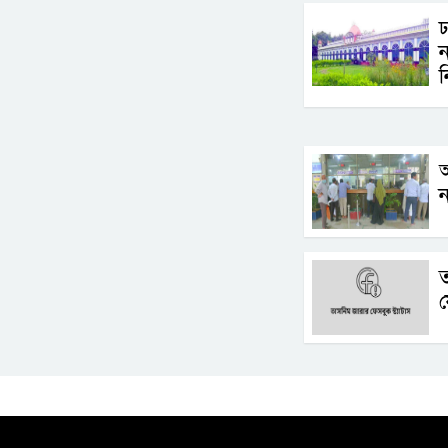
ঢ
ন
ন
ন
ফ