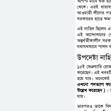
আগস্ট মাসে শুরু হ
থেকে। এরই ধারাবাহ
আওয়ামী লীগের পতন 
সরকারের হাতে ক্ষমত
এই নাহিদ ছিলেন এই
এই আন্দোলনের শেষ
অন্তর্বর্তীকালীন স
যথাযথভাবে পালন কর
উপদেষ্টা না
১৫ই ফেব্রুয়ারি র
করেছেন। এই খবরটি 
হয়ে যায়। অনেকেই
এখনো পদত্যাগ করে
উল্লেখ করেছেন )
। ম
যায়।
তারপরও তাকে বিষয