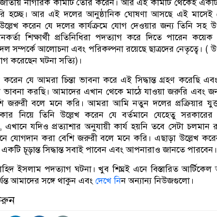
র্থীরা জাতীয় নাগরিক কমিটি তৈরি করেন। আর এই কমিটি থেকেই একট
ি হচ্ছে। আর এই দলের আনুষ্ঠানিক ঘোষণা আসছে এই মাসেই 
্লেখ করেন যে দলের কার্যক্রমে যোগ দেওয়ার জন্য তিনি সহ উপ
লনকর্তা শিক্ষার্থী প্রতিনিধিরা পদত্যাগ করে দিতে পারেন কয়েক
ল সম্পর্কে আলোচনা এবং পরিকল্পনা রয়েছে ছাত্রদের নেতৃত্বে। ( উপ
াগ করেছেন ঘটনা সত্যি)।
করেন যে আমরা চিন্তা ভাবনা করে এই সিদ্ধান্ত গ্রহণ করেছি এ
ন্তা ভাবনা করছি। আমাদের এখান থেকে মাঠে যাওয়া জরুরি এবং 
ি জরুরী বলে মনে করি। আমরা আমি নতুন দলের প্রক্রিয়ার যুক
কার নিয়ে তিনি উল্লেখ করেন যে বর্তমানে যেহেতু সরকারের
 এখানে যদিও প্রত্যাশার অনুযায়ী কার্য হয়নি তবে সেটা চলমান র
ে যোগদান করা বেশি জরুরী বলে মনে করি। এছাড়া উল্লেখ করেন
 একটি চূড়ান্ত সিদ্ধান্ত সবাই পাবেন এবং আপনারাও জানতে পারবেন।
াহিদ ইসলাম পদত্যাগ ঘটনা। খুব শিঘ্রই এনে বিস্তারিত আর্টিকে
যন্ত আমাদের সঙ্গে থাকুন এবং
দেখে নি
ন অন্যান্য নিউজগুলো।
করুন