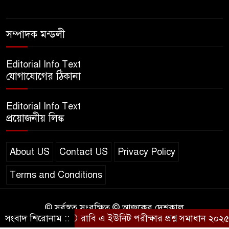
এসএসসি ইংরেজি ২য় পত্র প্রশ্ন
সম্পাদক মন্ডলী
২০২৫ | SSC English‌ 2nd
paper Question
Editorial Info Text
যোগাযোগের ঠিকানা
ন্যাশনাল ইউনিভার্সিটি নোটিশ |
National University Notice
Editorial Info Text
board
প্রয়োজনীয় লিঙ্ক
জান্নাত তোহার ভাইরাল ভিডিও |
Jannat Toha Video viral
About US
Contact US
Privacy Policy
Terms and Conditions
© সর্বস্বত্ব সংরক্ষিত © আজকের দেশকাল
সংবাদ শিরোনাম ::
রাবি এ ইউনিট পরীক্ষার প্রশ্ন সমাধান ২০২৫ 
Design & Developed by
BD IT HOST