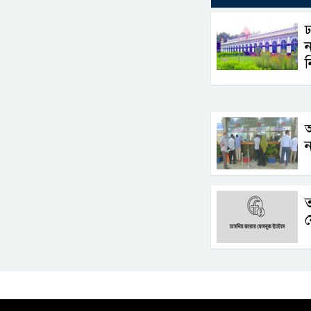
ঢ
ন
ন
ন
ফ