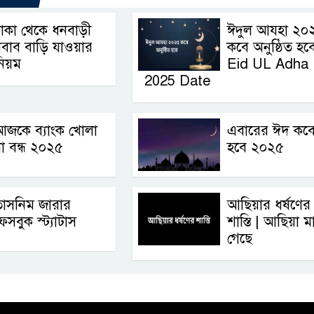
াকা থেকে ধনবাড়ী
ঈদুল আযহা ২০
বাব বাড়ি যাওয়ার
কবে অনুষ্ঠিত হবে
িয়ম
Eid UL Adha
2025 Date
আজকে ব্যাংক খোলা
এবারের ঈদ কব
া বন্ধ ২০২৫
হবে ২০২৫
তাসনিম জারার
আছিয়ার ধর্ষণের
েসবুক স্ট্যাটাস
শাস্তি | আছিয়া ম
গেছে