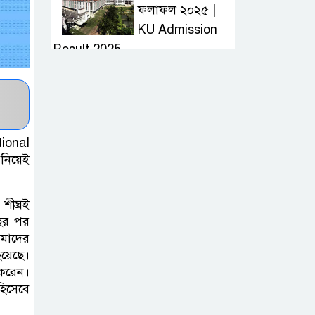
ফলাফল ২০২৫ |
KU Admission
Result 2025
দ্রুত হাই প্রেসার
কমানোর উপায় কি
tional
আজকের দাখিল
নিয়েই
পরীক্ষার প্রশ্ন ২০২৫
| Today Dakhil
শীঘ্রই
Exam Question
বছর পর
আমাদের
খুবি সি ইউনিট ভর্তি
য়েছে।
 করেন।
পরীক্ষার প্রশ্ন ২০২৫
হিসেবে
| KU C Unit
Admission Question