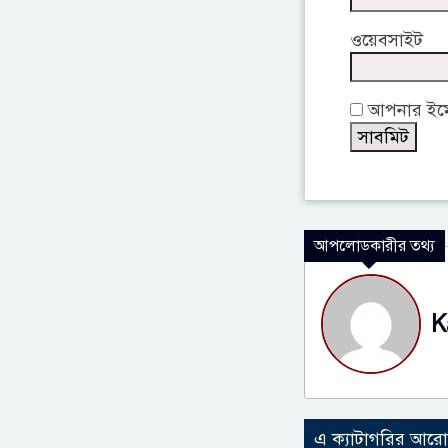
ওয়েবসাইট
আপনার ইমেই
আপলোডকারীর তথ্য
K
এ ক্যাটাগরির আর