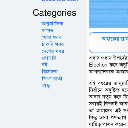
Categories
আন্তর্জাতিক
কাপড়
খেলা খবর
আজকের জার্
চাকরি খবর
দেশের খবর
প্রোডাক্ট
এবার প্রধান উপদেষ্ট
বই
Election কবে অনুষ
বিনোদন
আপনাদেরকে আজকে 
শিক্ষা বার্তা
এই বছরের জানুয়ার
স্বাস্থ্য
নির্বাচন অনুষ্ঠিত 
আবার নতুন করে নির্ব
সবারই নিশ্চয়ই জা
তা আমাদের এই সবার
কিন্তু তারা পদত্যাগ
দায়িত্ব পালন করেন 