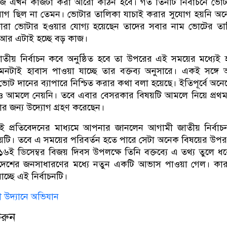
জ এখন কাজটা করা আরো কঠিন হবে। গত তিনটি নির্বাচনে ভোট
যোগ ছিল না তেমন। ভোটার তালিকা যাচাই করার সুযোগ হয়নি অ
রা ভোটার হওয়ার যোগ্য হয়েছেন তাদের সবার নাম ভোটের তা
 আর এটাই হচ্ছে বড় কাজ।
য় নির্বাচন কবে অনুষ্ঠিত হবে তা উপরের এই সময়ের মধ্যেই 
এমনটাই হাবাস পাওয়া যাচ্ছে তার বক্তব্য অনুসারে। একই সঙ্গে
র ভোট দানের ব্যাপারে নিশ্চিত করার কথা বলা হয়েছে। ইতিপূর্বে অন
েও আমলে নেয়নি। তবে এবার বেসরকার বিষয়টি আমলে নিয়ে প্রথ
ার জন্য উদ্যোগ গ্রহণ করেছেন।
ই প্রতিবেদনের মাধ্যমে আপনার জানলেন আগামী জাতীয় নির্বা
ষয়টি। তবে এ সময়ের পরিবর্তন হতে পারে সেটা অনেক বিষয়ের উপর 
 ডিসেম্বর বিজয় দিবস উপলক্ষে তিনি বক্তব্যে এ তথ্য তুলে ধ
লাদেশের জনসাধারণের মধ্যে নতুন একটি আভাস পাওয়া গেল। কা
যাচ্ছে এই নির্বাচনটি।
দী উদ্যানে অভিযান
করুন