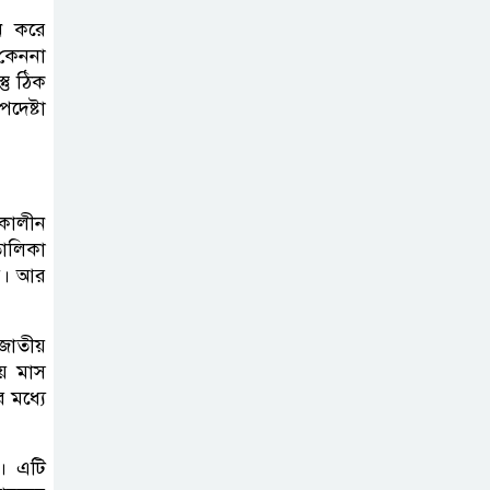
লন করে
 কেননা
দাখিল গণিত
তু ঠিক
পরীক্ষার প্রশ্ন ২০২৫
দেষ্টা
এসএসসি ইংরেজি
২য় পত্র প্রশ্ন ২০২৫ |
ীকালীন
SSC English‌
তালিকা
2nd paper Question
য়। আর
ন্যাশনাল
জাতীয়
ইউনিভার্সিটি নোটিশ
য় মাস
| National
 মধ্যে
University Notice board
। এটি
জান্নাত তোহার