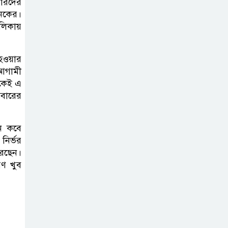
ারদের
ভাইরাল ভিডিও |
নেকের।
Jannat Toha
লিকায়
Video viral
হওয়ার
 আগামী
েকেই এ
মবারের
চন কবে
নির্ভর
রেছেন।
রণ খুব