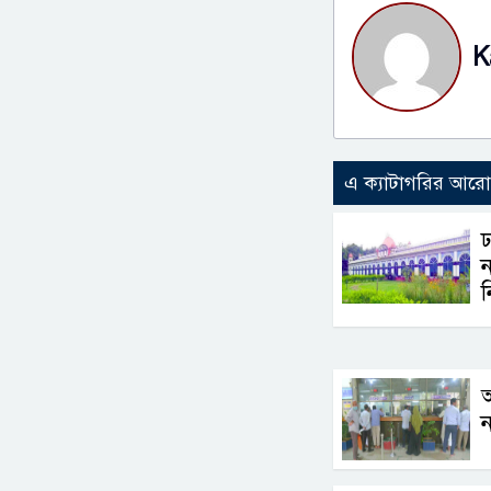
K
এ ক্যাটাগরির আর
ঢ
ন
ন
ন