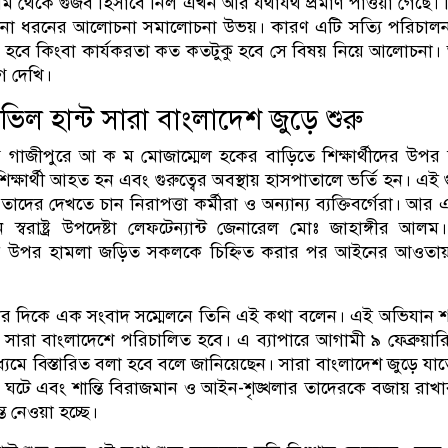
থম থেকে গুজব হিসাবে নিল এখন আর যথাযথ প্রমাণ পাওয়া গেছে। কি
 নানা ধরনের আলোচনা সমালোচনা উভয়। কারণ এটি সত্যি পরিচাল
 হবে কিংবা কার্যকরতা কত কতটুকু হবে সে বিষয় নিয়ে আলোচনা
গে দেখি।
ল হান্ট সারা বাংলাদেশ জুড়ে শুরু
গাজীপুরে আ ক ম মোজাম্মেল হকের বাড়িতে শিক্ষার্থীদের উপর
ক্ষার্থী আহত হন এবং গুরুত্বের অবস্থায় হাসপাতালে ভর্তি হন। এই 
তাদের দেখতে চান নিরাপত্তা কর্মীরা ও অন্যান্য ব্যক্তিবর্গেরা। আর 
 স্বরাষ্ট্র উপদেষ্টা লেফটেন্যান্ট জেনারেল মোঃ জাহাঙ্গীর আলম
ীদের উপর হামলা জড়িত সকলকে চিহ্নিত করার পর আইনের আওতা
র দিকে এক সংবাদ সম্মেলনে তিনি এই কথা বলেন। এই অভিযান 
সারা বাংলাদেশে পরিচালিত হবে। এ ব্যাপারে আগামী ৯ ফেব্রুয়া
ধ্যমে বিস্তারিত বলা হবে বলে জানিয়েছেন। সারা বাংলাদেশ জুড়ে যা
ঘটে এবং শান্তি বিরাজমান ও আইন-শৃঙ্খলার তাদেরকে বজায় রাখা
্ত নেওয়া হচ্ছে।