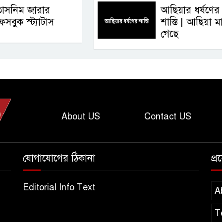
তাসনিম জারার
আছিয়ার ধর্ষণের
েসবুক স্ট্যাটাস
শাস্তি | আছিয়া ম
গেছে
About US
Contact US
যোগাযোগের ঠিকানা
প্
Editorial Info Text
A
T