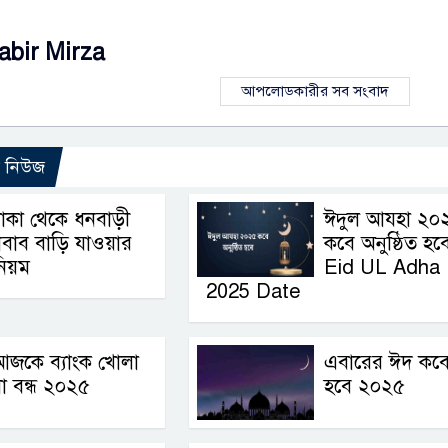
abir Mirza
আপলোডকারীর সব সংবাদ
ো নিউজ
াকা থেকে ধনবাড়ী
ঈদুল আযহা ২০
বাব বাড়ি যাওয়ার
কবে অনুষ্ঠিত হবে
িয়ম
Eid UL Adha
2025 Date
আজকে ব্যাংক খোলা
এবারের ঈদ কব
া বন্ধ ২০২৫
হবে ২০২৫