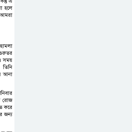
ন্তু এ
না হলে
। আমরা
দাখিল গণিত
পরীক্ষার প্রশ্ন ২০২৫
এসএসসি ইংরেজি
 হামলা
গুরুতর
২য় পত্র প্রশ্ন ২০২৫ |
এ সময়
SSC English‌
। তিনি
2nd paper Question
য় আনা
ন্যাশনাল
শনিবার
ইউনিভার্সিটি নোটিশ
রি রোজ
| National
তে করে
University Notice board
র জন্য
জান্নাত তোহার