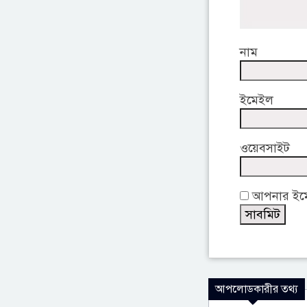
নাম
ইমেইল
ওয়েবসাইট
আপনার ইমেই
আপলোডকারীর তথ্য