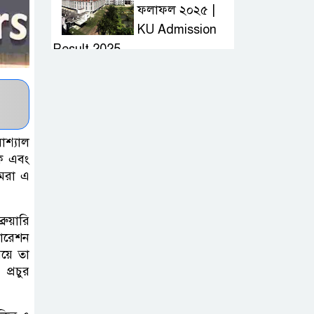
ফলাফল ২০২৫ |
KU Admission
Result 2025
দ্রুত হাই প্রেসার
কমানোর উপায় কি
োশ্যাল
আজকের দাখিল
ি এবং
আমরা এ
পরীক্ষার প্রশ্ন ২০২৫
| Today Dakhil
Exam Question
ুয়ারি
পারেশন
খুবি সি ইউনিট ভর্তি
য়ে তা
প্রচুর
পরীক্ষার প্রশ্ন ২০২৫
| KU C Unit
Admission Question