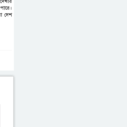
 দেখার
ভাইরাল ভিডিও |
 পারে।
Jannat Toha
রা দেশ
Video viral