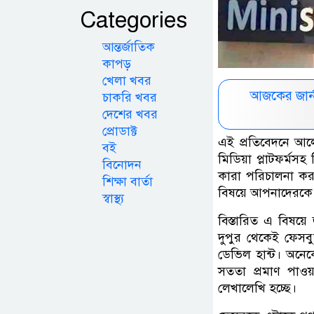
Categories
আন্তর্জাতিক
কাপড়
খেলা খবর
আজকের জার্
চাকরি খবর
দেশের খবর
প্রোডাক্ট
এই প্রতিবেদনে আল
বই
মিডিয়া প্লাটফর্মস
বিনোদন
কারা ‌পরিচালনা কর
শিক্ষা বার্তা
বিষয়ে আপনাদেরকে স
স্বাস্থ্য
বিস্তারিত এ বিষয়
দুপুর থেকেই ফেসব
ডেভিল হান্ট। অনেক
সততা প্রমাণ পাওয়া
লেখালেখি হচ্ছে।