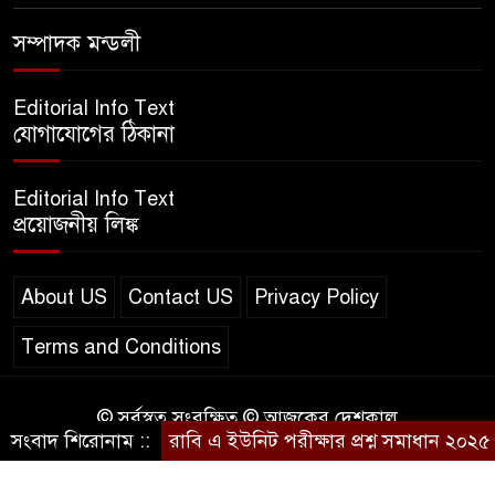
এসএসসি ইংরেজি ২য় পত্র প্রশ্ন
সম্পাদক মন্ডলী
২০২৫ | SSC English‌ 2nd
paper Question
Editorial Info Text
যোগাযোগের ঠিকানা
ন্যাশনাল ইউনিভার্সিটি নোটিশ |
National University Notice
Editorial Info Text
board
প্রয়োজনীয় লিঙ্ক
জান্নাত তোহার ভাইরাল ভিডিও |
Jannat Toha Video viral
About US
Contact US
Privacy Policy
Terms and Conditions
© সর্বস্বত্ব সংরক্ষিত © আজকের দেশকাল
সংবাদ শিরোনাম ::
রাবি এ ইউনিট পরীক্ষার প্রশ্ন সমাধান ২০২৫ 
Design & Developed by
BD IT HOST