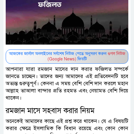
আজকের জার্নাল অনলাইনের সর্বশেষ নিউজ পেতে অনুসরণ করুন
গুগল নিউজ
(Google News)
ফিডটি
আপনারা যারা রমজান মাসের দান করার ফজিলত সম্পর্কে
জানতে চাচ্ছেন। তাদের জন্য আমাদের এই প্রতিবেদনটি হবে
অত্যন্ত গুরুত্বপূর্ণ। কেননা এ সময় বেশি বেশি দান করলে মহান
আল্লাহ তাআলা বান্দার প্রতি রহমত এবং নেয়ামত বেশি দিয়ে
থাকেন।
রমজান মাসে সহবাস করার নিয়ম
অনেকেই আমাদের কাছে এই প্রশ্ন করে থাকেন। যে এ বিষয়টি
করার ক্ষেত্রে ইসলামিক কি বিধান রয়েছে এবং কোন কোন