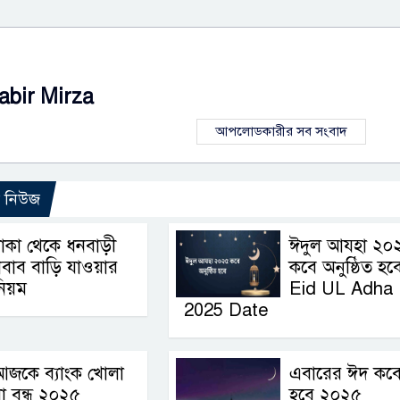
abir Mirza
আপলোডকারীর সব সংবাদ
ো নিউজ
াকা থেকে ধনবাড়ী
ঈদুল আযহা ২০
বাব বাড়ি যাওয়ার
কবে অনুষ্ঠিত হবে
িয়ম
Eid UL Adha
2025 Date
আজকে ব্যাংক খোলা
এবারের ঈদ কব
া বন্ধ ২০২৫
হবে ২০২৫