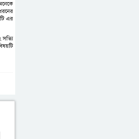
ভাইরাল ভিডিও |
অনেকে
 ধরনের
Jannat Toha
এটি এর
Video viral
 সত্যি
িষয়টি