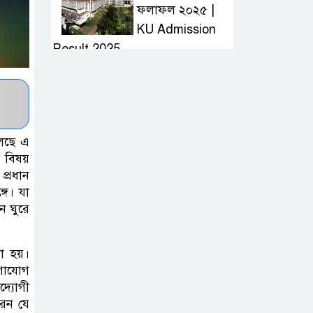
ফলাফল ২০২৫ |
KU Admission
Result 2025
দ্রুত হাই প্রেসার
কমানোর উপায় কি
লেছে এ
আজকের দাখিল
 বিষয়
প্রধান
পরীক্ষার প্রশ্ন ২০২৫
গে। যা
| Today Dakhil
ে ঘুরে
Exam Question
খুবি সি ইউনিট ভর্তি
া হয়।
োগাযোগ
পরীক্ষার প্রশ্ন ২০২৫
দ্যোগী
| KU C Unit
রেন যে
Admission Question