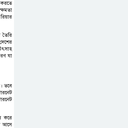
র করতে
 ক্ষমতা
দাখিল গণিত
রিয়ার
পরীক্ষার প্রশ্ন ২০২৫
গ তৈরি
 দেশের
এসএসসি ইংরেজি
 উৎসাহ
২য় পত্র প্রশ্ন ২০২৫ |
ারণ যা
SSC English‌
2nd paper Question
ন্যাশনাল
ি। তবে
ইউনিভার্সিটি নোটিশ
টারনেট
| National
টারনেট
University Notice board
েষ করে
জান্নাত তোহার
টি আসে