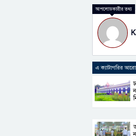
আপলোডকারীর তথ্য
K
এ ক্যাটাগরির আর
ঢ
ন
ন
ন