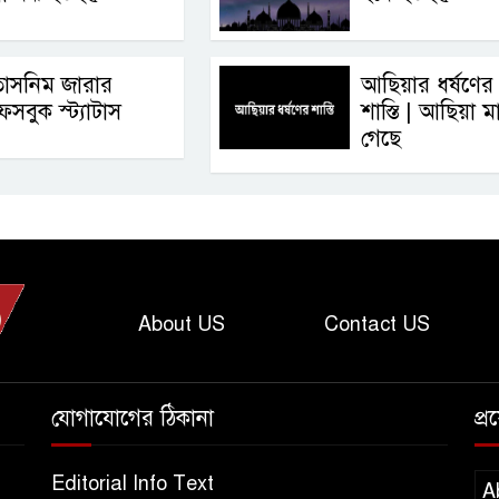
তাসনিম জারার
আছিয়ার ধর্ষণের
েসবুক স্ট্যাটাস
শাস্তি | আছিয়া ম
গেছে
About US
Contact US
যোগাযোগের ঠিকানা
প্
Editorial Info Text
A