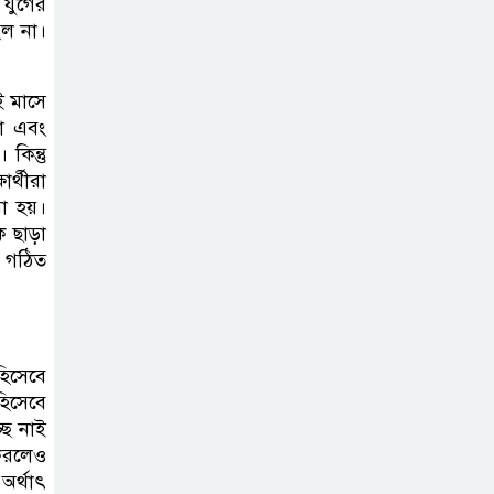
 যুগের
িল না।
দাখিল গণিত
পরীক্ষার প্রশ্ন ২০২৫
ই মাসে
রা এবং
 কিন্তু
এসএসসি ইংরেজি
র্থীরা
২য় পত্র প্রশ্ন ২০২৫ |
া হয়।
SSC English‌
 ছাড়া
 গঠিত
2nd paper Question
ন্যাশনাল
ইউনিভার্সিটি নোটিশ
হিসেবে
| National
হিসেবে
University Notice board
ছে নাই
 করলেও
জান্নাত তোহার
অর্থাৎ