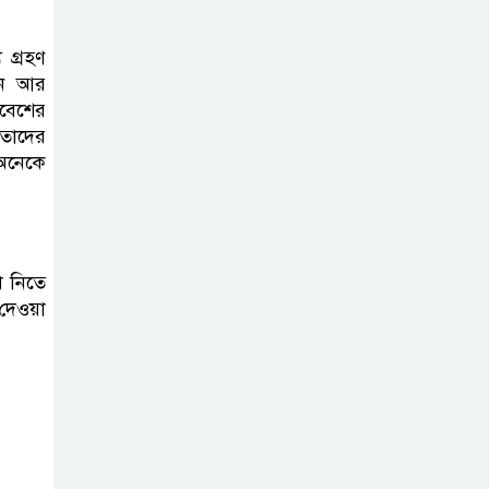
ভাইরাল ভিডিও |
Jannat Toha
 গ্রহণ
Video viral
লেন আর
াবেশের
তাদের
 অনেকে
ে নিতে
দেওয়া