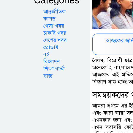
Categories
আন্তর্জাতিক
কাপড়
খেলা খবর
চাকরি খবর
দেশের খবর
আজকের জার্
প্রোডাক্ট
বই
বৈষম্য বিরোধী ছাত্
বিনোদন
অনেকে ই বাংলাদেশ গ
শিক্ষা বার্তা
আজকের এই প্রতিব
স্বাস্থ্য
নিয়োগ প্রাপ্ত হচ্ছে
সমন্বয়কদের গ
আমরা প্রথমে এর ইত
এবং কারা কারা সদস
এখনকার জন্য এবং প
এখন সরাসরি কোটা