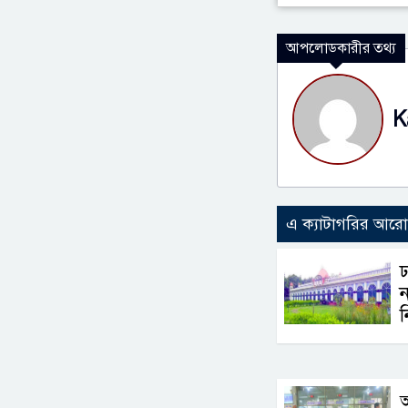
আপলোডকারীর তথ্য
K
এ ক্যাটাগরির আর
ঢ
ন
ন