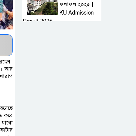
ফলাফল ২০২৫ |
KU Admission
Result 2025
দ্রুত হাই প্রেসার
কমানোর উপায় কি
রেছেন।
আজকের দাখিল
েন। আর
খারাপ
পরীক্ষার প্রশ্ন ২০২৫
| Today Dakhil
Exam Question
হয়েছে
খুবি সি ইউনিট ভর্তি
তে করে
পরীক্ষার প্রশ্ন ২০২৫
ে যাবো
| KU C Unit
কোটার
Admission Question