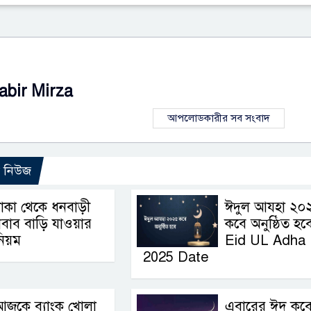
abir Mirza
আপলোডকারীর সব সংবাদ
ো নিউজ
াকা থেকে ধনবাড়ী
ঈদুল আযহা ২০
বাব বাড়ি যাওয়ার
কবে অনুষ্ঠিত হবে
িয়ম
Eid UL Adha
2025 Date
আজকে ব্যাংক খোলা
এবারের ঈদ কব