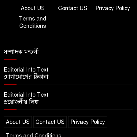
Question
About US
Contact US
Privacy Policy
Terms and
দাখিল গণিত পরীক্ষার প্রশ্ন ২০২৫
Conditions
এসএসসি ইংরেজি ২য় পত্র প্রশ্ন
সম্পাদক মন্ডলী
২০২৫ | SSC English‌ 2nd
paper Question
Editorial Info Text
যোগাযোগের ঠিকানা
ন্যাশনাল ইউনিভার্সিটি নোটিশ |
National University Notice
Editorial Info Text
board
প্রয়োজনীয় লিঙ্ক
জান্নাত তোহার ভাইরাল ভিডিও |
Jannat Toha Video viral
About US
Contact US
Privacy Policy
Terms and Conditions