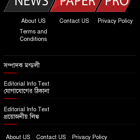
খুবি সি ইউনিট ভর্তি পরীক্ষার প্রশ্ন
২০২৫ | KU C Unit Admission
Question
About US
Contact US
Privacy Policy
Terms and
দাখিল গণিত পরীক্ষার প্রশ্ন ২০২৫
Conditions
এসএসসি ইংরেজি ২য় পত্র প্রশ্ন
সম্পাদক মন্ডলী
২০২৫ | SSC English‌ 2nd
paper Question
Editorial Info Text
যোগাযোগের ঠিকানা
ন্যাশনাল ইউনিভার্সিটি নোটিশ |
National University Notice
Editorial Info Text
board
প্রয়োজনীয় লিঙ্ক
জান্নাত তোহার ভাইরাল ভিডিও |
Jannat Toha Video viral
About US
Contact US
Privacy Policy