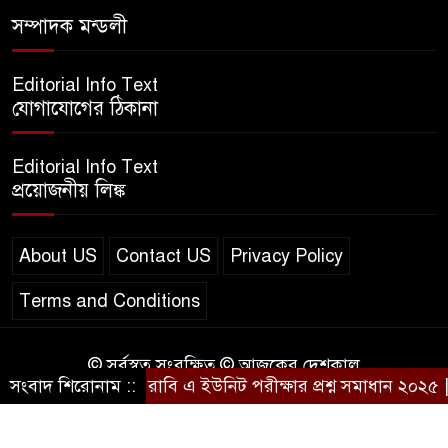
এসএসসি ইংরেজি ২য় পত্র প্রশ্ন
সম্পাদক মন্ডলী
২০২৫ | SSC English‌ 2nd
paper Question
Editorial Info Text
যোগাযোগের ঠিকানা
ন্যাশনাল ইউনিভার্সিটি নোটিশ |
National University Notice
Editorial Info Text
board
প্রয়োজনীয় লিঙ্ক
জান্নাত তোহার ভাইরাল ভিডিও |
Jannat Toha Video viral
About US
Contact US
Privacy Policy
Terms and Conditions
© সর্বস্বত্ব সংরক্ষিত © আজকের দেশকাল
সংবাদ শিরোনাম ::
রাবি এ ইউনিট পরীক্ষার প্রশ্ন সমাধান ২০২৫ | R
Design & Developed by
BD IT HOST