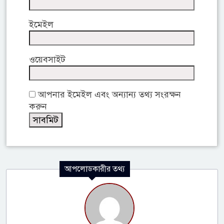
ইমেইল
ওয়েবসাইট
আপনার ইমেইল এবং অন্যান্য তথ্য সংরক্ষন
করুন
আপলোডকারীর তথ্য