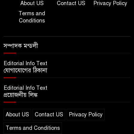
About US
Contact US
Privacy Policy
Terms and
দাখিল গণিত পরীক্ষার প্রশ্ন ২০২৫
Conditions
এসএসসি ইংরেজি ২য় পত্র প্রশ্ন
সম্পাদক মন্ডলী
২০২৫ | SSC English‌ 2nd
paper Question
Editorial Info Text
যোগাযোগের ঠিকানা
ন্যাশনাল ইউনিভার্সিটি নোটিশ |
National University Notice
Editorial Info Text
board
প্রয়োজনীয় লিঙ্ক
জান্নাত তোহার ভাইরাল ভিডিও |
Jannat Toha Video viral
About US
Contact US
Privacy Policy
Terms and Conditions