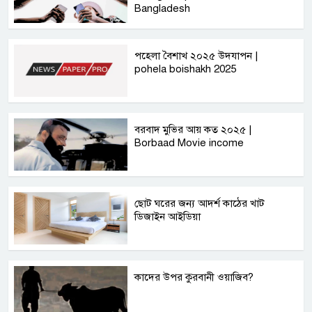
Bangladesh
পহেলা বৈশাখ ২০২৫ উদযাপন |
pohela boishakh 2025
বরবাদ মুভির আয় কত ২০২৫ |
Borbaad Movie income
ছোট ঘরের জন্য আদর্শ কাঠের খাট
ডিজাইন আইডিয়া
কাদের উপর কুরবানী ওয়াজিব?