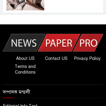
আজকের দাখিল পরীক্ষার প্রশ্ন ২০২৫
| Today Dakhil Exam
Question
খুবি সি ইউনিট ভর্তি পরীক্ষার প্রশ্ন
২০২৫ | KU C Unit Admission
Question
About US
Contact US
Privacy Policy
Terms and
দাখিল গণিত পরীক্ষার প্রশ্ন ২০২৫
Conditions
এসএসসি ইংরেজি ২য় পত্র প্রশ্ন
সম্পাদক মন্ডলী
২০২৫ | SSC English‌ 2nd
paper Question
Editorial Info Text